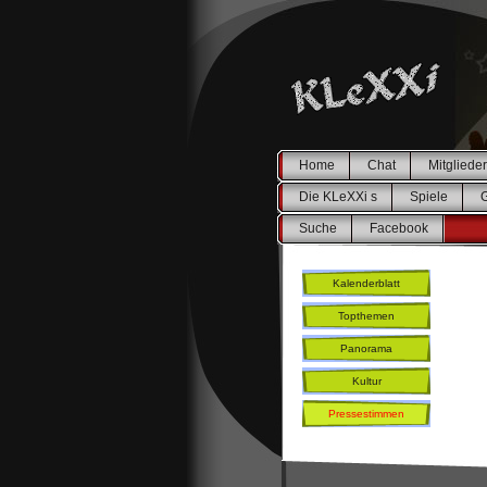
Home
Chat
Mitglieder
Die KLeXXi s
Spiele
Suche
Facebook
Kalenderblatt
Topthemen
Panorama
Kultur
Pressestimmen