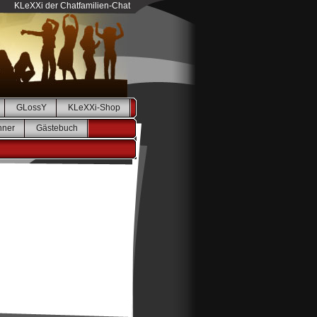
KLeXXi der Chatfamilien-Chat
GLossY
KLeXXi-Shop
nner
Gästebuch